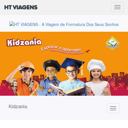
HT VIAGENS
Men
Kidzania
Toggle
navigati