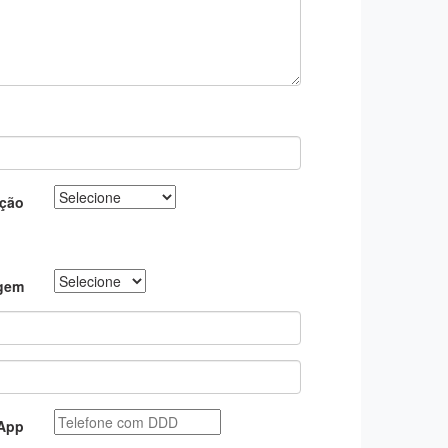
ção
agem
App